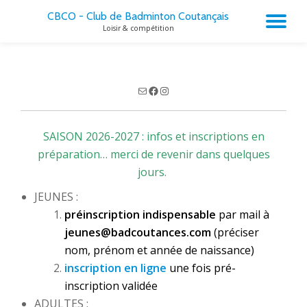
CBCO - Club de Badminton Coutançais
AC
Loisir & compétition
Aller
au
LA
contenu
NA
E-
Facebook
Instagram
mail
SAISON 2026-2027 : infos et inscriptions en
préparation… merci de revenir dans quelques
jours.
JEUNES :
préinscription indispensable
par mail à
jeunes@badcoutances.com
(préciser
nom, prénom et année de naissance)
inscription en ligne
une fois pré-
inscription validée
ADULTES :