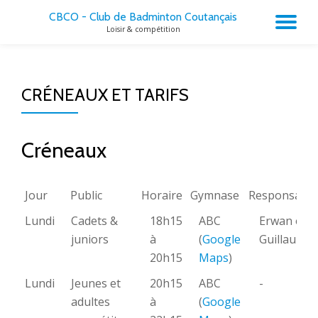
CBCO - Club de Badminton Coutançais
AC
Loisir & compétition
Aller
au
LA
contenu
CRÉNEAUX ET TARIFS
NA
Créneaux
Jour
Public
Horaire
Gymnase
Responsable
Jour
Public
Horaire
Gymnase
Responsab
Lundi
Cadets &
18h15
ABC
Erwan et
juniors
à
(
Google
Guillaume
20h15
Maps
)
Lundi
Jeunes et
20h15
ABC
-
adultes
à
(
Google