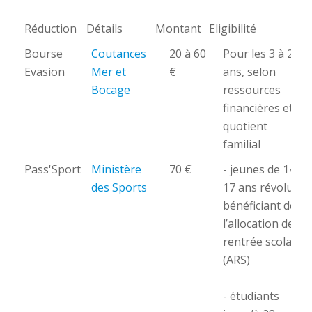
Réduction
Détails
Montant
Eligibilité
Réduction
Détails
Montant
Eligibilité
Bourse
Coutances
20 à 60
Pour les 3 à 25
Evasion
Mer et
€
ans, selon
Bocage
ressources
financières et
quotient
familial
Pass'Sport
Ministère
70 €
- jeunes de 14 à
des Sports
17 ans révolus
bénéficiant de
l’allocation de
rentrée scolaire
(ARS)
- étudiants