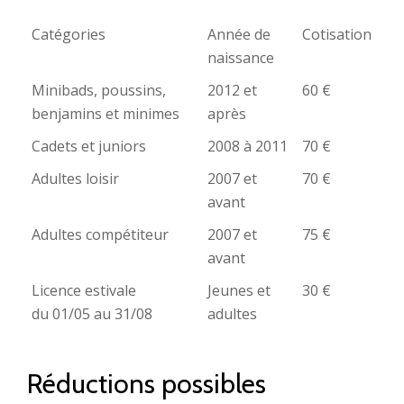
Catégories
Année de
Cotisation
naissance
Catégories
Année de
Cotisation
Minibads, poussins,
2012 et
60 €
naissance
benjamins et minimes
après
Cadets et juniors
2008 à 2011
70 €
Adultes loisir
2007 et
70 €
avant
Adultes compétiteur
2007 et
75 €
avant
Licence estivale
Jeunes et
30 €
du 01/05 au 31/08
adultes
Réductions possibles