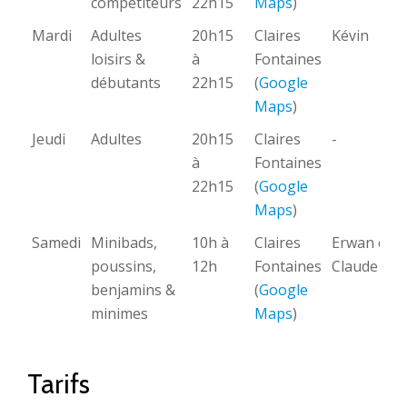
compétiteurs
22h15
Maps
)
Mardi
Adultes
20h15
Claires
Kévin
loisirs &
à
Fontaines
débutants
22h15
(
Google
Maps
)
Jeudi
Adultes
20h15
Claires
-
à
Fontaines
22h15
(
Google
Maps
)
Samedi
Minibads,
10h à
Claires
Erwan et
poussins,
12h
Fontaines
Claude
benjamins &
(
Google
minimes
Maps
)
Tarifs